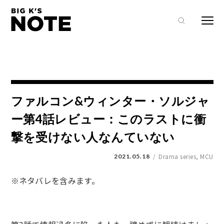
Warning
: Undefined array key "attr_id" in
/home/teafactory/bigksnote.com/public_html/wp-
content/themes/bigksnote/functions.php
on line
7
ファルコン&ウィンター・ソルジャ
ー第4話レビュー：このラストに衝
撃を受けない人なんていない
Drama series
,
MCU
2021.05.18
※ネタバレを含みます。