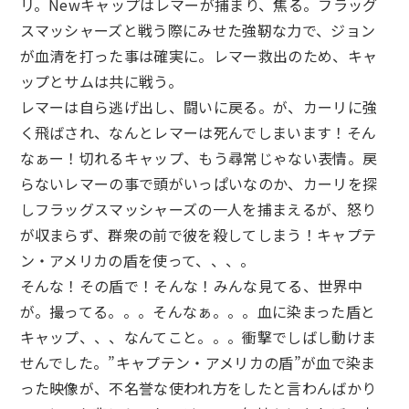
リ。Newキャップはレマーが捕まり、焦る。フラッグ
スマッシャーズと戦う際にみせた強靭な力で、ジョン
が血清を打った事は確実に。レマー救出のため、キャ
ップとサムは共に戦う。
レマーは自ら逃げ出し、闘いに戻る。が、カーリに強
く飛ばされ、なんとレマーは死んでしまいます！そん
なぁー！切れるキャップ、もう尋常じゃない表情。戻
らないレマーの事で頭がいっぱいなのか、カーリを探
しフラッグスマッシャーズの一人を捕まえるが、怒り
が収まらず、群衆の前で彼を殺してしまう！キャプテ
ン・アメリカの盾を使って、、、。
そんな！その盾で！そんな！みんな見てる、世界中
が。撮ってる。。。そんなぁ。。。血に染まった盾と
キャップ、、、なんてこと。。。衝撃でしばし動けま
せんでした。”キャプテン・アメリカの盾”が血で染ま
った映像が、不名誉な使われ方をしたと言わんばかり