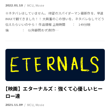
MCU
,
Movie
2022.01.10
※ネタバレはしていません。 待望のスパイダーマン最新作を、早速
IMAXで観てきました！！ 大興奮のこの想いを、ネタバレなしでどう
伝えたらいいのやら！ 作品情報 上映時間 ： 149分映
倫 ： G(年齢問わず)制作
…
【映画】エターナルズ：強くて心優しいヒー
ロー達
MCU
,
Movie
2021.11.09