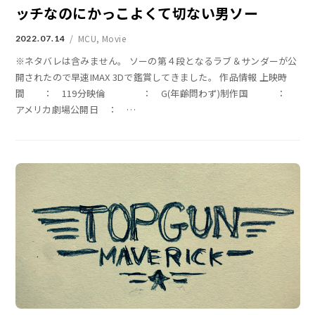
ッチなのにかっこよくて切ない男ソー
MCU
,
Movie
2022.07.14
※ネタバレは含みません。 ソーの第４段となるラブ＆サンダーが公
開されたので早速IMAX 3Dで鑑賞してきました。 作品情報 上映時
間 ： 119分映倫 ： G(年齢問わず)制作国 ：
アメリカ劇場公開日 ：
…