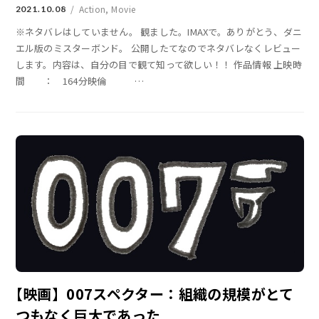
Action
,
Movie
2021.10.08
※ネタバレはしていません。 観ました。IMAXで。ありがとう、ダニ
エル版のミスターボンド。 公開したてなのでネタバレなくレビュー
します。内容は、自分の目で観て知って欲しい！！ 作品情報 上映時
間 ： 164分映倫
…
【映画】007スペクター：組織の規模がとて
つもなく巨大であった