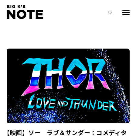
Warning
: Undefined array key "attr_id" in
/home/teafactory/bigksnote.com/public_html/wp-
content/themes/bigksnote/functions.php
on line
7
【映画】ソー ラブ＆サンダー：コメディタ