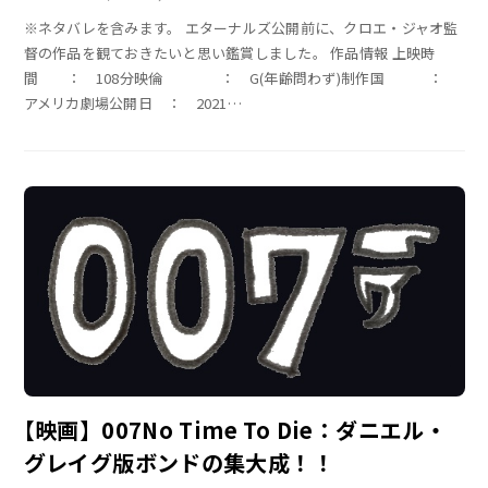
※ネタバレを含みます。 エターナルズ公開前に、クロエ・ジャオ監
督の作品を観ておきたいと思い鑑賞しました。 作品情報 上映時
間 ： 108分映倫 ： G(年齢問わず)制作国 ：
アメリカ劇場公開日 ： 2021
…
【映画】007No Time To Die：ダニエル・
グレイグ版ボンドの集大成！！